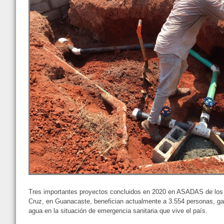
Tres importantes proyectos concluidos en 2020 en ASADAS de los
Cruz, en Guanacaste, benefician actualmente a 3.554 personas, ga
agua en la situación de emergencia sanitaria que vive el país.