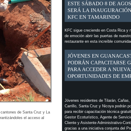
ESTE SÁBADO 8 DE AGO
SERÁ LA INAUGURACIÓN
KFC EN TAMARINDO
KFC sigue creciendo en Costa Rica y n
de emoción abrir las puertas de nuestr
restaurante en esta increíble comunid
JÓVENES EN GUANACAS
PODRÁN CAPACITARSE G
PARA ACCEDER A NUEVA
OPORTUNIDADES DE EM
Jóvenes residentes de Tilarán, Cañas,
Carrillo, Santa Cruz y Nicoya podrán p
para recibir capacitación técnica gratui
 cantones de Santa Cruz y La
Gestor Ecoturístico, Agente de Servici
rantizándoles el acceso al
Cliente y Asistente Administrativo-Cont
gracias a una iniciativa conjunta del P