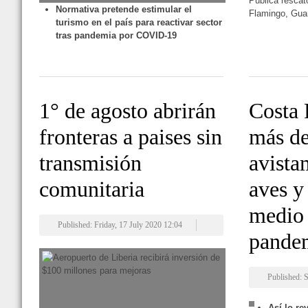
Pública rescat
Normativa pretende estimular el
Flamingo, Gua
turismo en el país para reactivar sector
tras pandemia por COVID-19
1° de agosto abrirán
Costa 
fronteras a paises sin
más de
transmisión
avista
comunitaria
aves y
medio 
Published: Friday, 17 July 2020 12:04
pande
Published: S
Así lo re