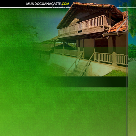
Font Size
Bigger
Reset
Smaller