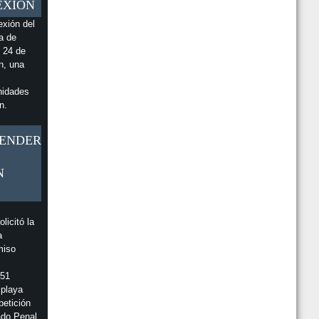
EXIÓN
Y DISTO ESTARÁN EN EL BEACH FEST CR EN
PLAYA TAMARINDO
exión del
a de
ESTO DICE BANCO NACIONAL SOBRE
ALLANAMIENTO DE OIJ EN SUCURSAL EN
s 24 de
ESPARZA
n, una
EN ZONAS EN ALERTA AMARILLA SE AMPLÍA EL
HORARIO PARA VISITACIÓN DE PLAYAS
nidades
n.
PENDER
N
licitó la
a
miso
751
 playa
etición
ado Penal