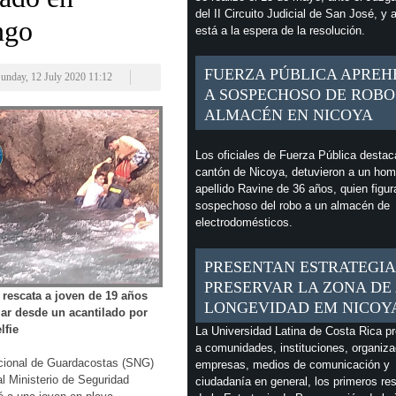
del II Circuito Judicial de San José, y 
ngo
está a la espera de la resolución.
FUERZA PÚBLICA APREH
Sunday, 12 July 2020 11:12
A SOSPECHOSO DE ROBO
ALMACÉN EN NICOYA
Los oficiales de Fuerza Pública destac
cantón de Nicoya, detuvieron a un hom
apellido Ravine de 36 años, quien figu
sospechoso del robo a un almacén de
electrodomésticos.
PRESENTAN ESTRATEGIA
PRESERVAR LA ZONA DE
rescata a joven de 19 años
LONGEVIDAD EM NICOY
ar desde un acantilado por
lfie
La Universidad Latina de Costa Rica p
a comunidades, instituciones, organiza
acional de Guardacostas (SNG)
empresas, medios de comunicación y
al Ministerio de Seguridad
ciudadanía en general, los primeros re