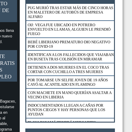
STO
PUG MURIÓ TRAS ESTAR MÁS DE CINCO HORAS
 DE
EN MALETERO DE AUTOBÚS DE EMPRESA
ALFARO
OIJ: VEGA FUE UBICADO EN POTRERO
ENVUELTO EN LLAMAS, ALGUIEN LE PRENDIÓ
os llena
FUEGO
o nuevo
ad.
BEBÉ LIBERIANO PREMATURO DIO NEGATIVO
POR COVID-19
IDENTIFICAN A LOS FALLECIDOS QUE VIAJABAN
TE
EN BUSETA TRAS COLISIÓN EN MIRAMAR
RATIS
DETIENEN A DOS MUJERES EN EL COCO TRAS
S
CORTAR CON CUCHILLO A TRES MUJERES
PLEO
POR TOMARSE UN SELFIE JOVEN DE 19 AÑOS
CAYÓ AL ACANTILADO EN FLAMINGO
CON MACHETE EN MANO QUERÍAN ASALTAR A
VECINO EN LIBERIA
 Bagaces,
INDOCUMENTADOS LLEGAN A CAÑAS POR
ostularse
PUNTOS CIEGOS Y HAY PERSONAS QUE LOS
ta en
AYUDAN
o al
PLAYA PANAMÁ TENDRÁ MERCADITO
able,
GASTRONÓMICO Y CULTURAL
rograma