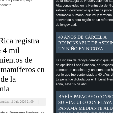
ó a una joven en playa
de la Estrategia de Preservación de la
nacaste.
Alta Longevidad en la Península de Ni
esfuerzo colaborativo que busca proteg
patrimonio humano, cultural y territoria
convertido a esta región en un referent
de longevidad.
40 AÑOS DE CÁRCEL A
Rica registra
RESPONSABLE DE ASESI
 4 mil
UN NIÑO EN NICOYA
mientos de
La Fiscalía de Nicoya demostró que u
de apellidos Lobo Fonseca, es respons
 mamíferos en
cometer un asesinato y un intento de h
por lo que fue sentenciado a 40 años d
de la
La pena fue dictada por el Tribunal Pen
zona, este 16 de abril.
mia
BAHÍA PAPAGAYO CONS
SU VÍNCULO CON PLAYA
aturday, 11 July 2020 21:09
PANAMÁ MEDIANTE ALI
vela el Programa Nacional de