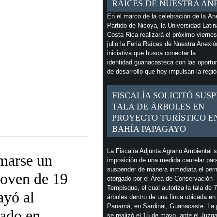
RAÍCES DE NUESTRA AN
En el marco de la celebración de la An
Partido de Nicoya, la Universidad Latin
Costa Rica realizará el próximo vierne
julio la Feria Raíces de Nuestra Anexió
iniciativa que busca conectar la
identidad guanacasteca con las oportu
de desarrollo que hoy impulsan la regió
FISCALÍA SOLICITÓ SUS
TALA DE ÁRBOLES EN
PROYECTO TURÍSTICO E
BAHÍA PAPAGAYO
La Fiscalía Adjunta Agrario Ambiental so
marse un
imposición de una medida cautelar par
suspender de manera inmediata el per
 joven de 19
otorgado por el Área de Conservación
Tempisque, el cual autoriza la tala de 
ayó al
árboles dentro de una finca ubicada en
Panamá, en Sardinal, Guanacaste. La p
lado en
se realizó el 15 de mayo, ante el Juzg