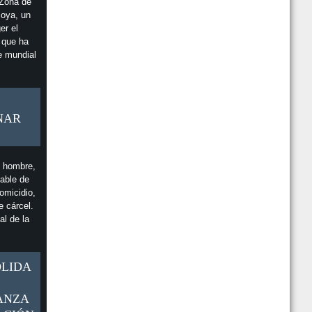
 Zona de
coya, un
er el
l que ha
e mundial
NAR
n hombre,
able de
omicidio,
e cárcel.
al de la
OLIDA
ANZA