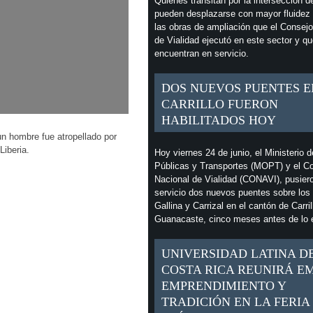
Quienes transitan por la intersección d
pueden desplazarse con mayor fluidez 
las obras de ampliación que el Consejo
de Vialidad ejecutó en este sector y q
encuentran en servicio.
DOS NUEVOS PUENTES E
CARRILLO FUERON
HABILITADOS HOY
n hombre fue atropellado por
Liberia.
Hoy viernes 24 de junio, el Ministerio 
Públicas y Transportes (MOPT) y el C
Nacional de Vialidad (CONAVI), pusier
servicio dos nuevos puentes sobre los 
Gallina y Carrizal en el cantón de Carril
Guanacaste, cinco meses antes de lo 
UNIVERSIDAD LATINA D
COSTA RICA REUNIRÁ E
EMPRENDIMIENTO Y
TRADICIÓN EN LA FERIA