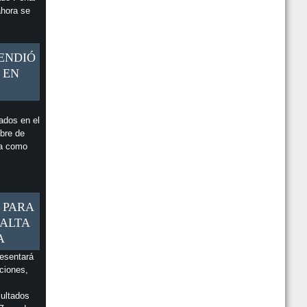
ahora se
ENDIÓ
 EN
ados en el
bre de
ra como
 PARA
 ALTA
A
resentará
ciones,
sultados