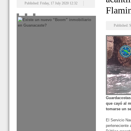
Published: Friday, 17 July 2020 12:32
Flami
Published: 
Guardacostas 
que cayó al m
tomarse un se
El Servicio N
perteneciente 