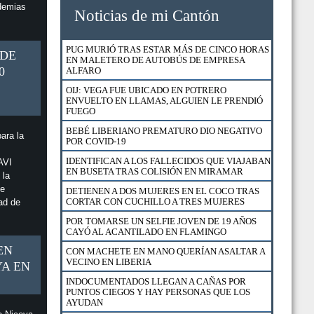
demias
RESERVA CONCHAL CELEBRA EL DÉCIMO
Noticias de mi Cantón
ANIVERSARIO DE SU PROGRAMA DE
FORMACIÓN DUAL
HOTEL RIU REABRIÓ SUS PUERTAS CON 17
PUG MURIÓ TRAS ESTAR MÁS DE CINCO HORAS
 DE
NUEVOS PROTOCOLOS Y SEGURO MÉDICO
EN MALETERO DE AUTOBÚS DE EMPRESA
PARA HUÉSPEDES
0
ALFARO
ESTABAN EN CUARTERÍA Y FUERON
OIJ: VEGA FUE UBICADO EN POTRERO
SORPRENDIDOS POR POLICÍA DE MIGRACIÓN
ENVUELTO EN LLAMAS, ALGUIEN LE PRENDIÓ
FUEGO
FUERZA PÚBLICA RESCATÓ A 23 GALLOS DE
NICOYA
BEBÉ LIBERIANO PREMATURO DIO NEGATIVO
ara la
POR COVID-19
DETIENEN A HOMBRE Y MUJER EN BARRIO
ESQUIPULAS EN SANTA CRUZ
IDENTIFICAN A LOS FALLECIDOS QUE VIAJABAN
AVI
EN BUSETA TRAS COLISIÓN EN MIRAMAR
 la
EXTRANJEROS EN CONDICIÓN DE TURISTAS
ue
PODRÁN UTILIZAR SU LICENCIA DE CONDUCIR
DETIENEN A DOS MUJERES EN EL COCO TRAS
HASTA EL 18 DE AGOSTO
CORTAR CON CUCHILLO A TRES MUJERES
ad de
¿CÓMO APLICAR PARA UN FINANCIAMIENTO DE
POR TOMARSE UN SELFIE JOVEN DE 19 AÑOS
VIVIENDA CON BONO EN EL BANCO NACIONAL?
CAYÓ AL ACANTILADO EN FLAMINGO
EN
DETIENEN A VENDEDOR DE DROGA AL
CON MACHETE EN MANO QUERÍAN ASALTAR A
MENUDEO EN CURIME NICOYA
VECINO EN LIBERIA
YA EN
CAZADOR DETENIDO CON CARNE DE LA
INDOCUMENTADOS LLEGAN A CAÑAS POR
ESPECIE VENADO COLA BLANCA EN SECTOR
PUNTOS CIEGOS Y HAY PERSONAS QUE LOS
MURCIÉLAGO DEL ACG
AYUDAN