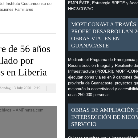
EMPLÉATE, Estrategia BRETE y Aca
el Instituto Costarricense de
HHC&COVAO.
naciones Familiares
MOPT-CONAVI A TRAVÉS
PROERI DESARROLLAN 2
OBRAS VIALES EN
GUANACASTE
e de 56 años
llado por
Mediante el Programa de Emergencia p
Reconstrucción Integral y Resiliente de
s en Liberia
Infraestructura (PROERI), MOPT-CON
ejecutan obras viales en 9 cantones de
provincia de Guanacaste, proyectos q
Monday, 13 July 2020 12:19
mejorarán la conectividad y accesibilid
unas 250.000 personas.
OBRAS DE AMPLIACIÓN 
INTERSECCIÓN DE NICO
SERVICIO