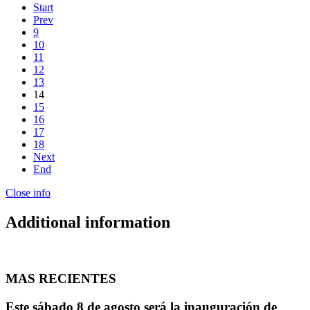
Start
Prev
9
10
11
12
13
14
15
16
17
18
Next
End
Close info
Additional information
MAS RECIENTES
Este sábado 8 de agosto será la inauguración de