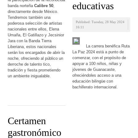
educativas
banda norteña
Calibre 50
,
directamente desde México.
Tendremos también una
Published: Tuesday, 28 May 2024
poderosa selección de artistas
16:11
nacionales entre ellos, Elena
Umaña, El Gatillazo y Jecsinior
Jara con la Banda Tierra
La carrera benéfica Ruta
Liberiana, estos nacionales
La Paz 2024 está a punto de
serán los encargados de abrir la
comenzar, con el propósito de
noche, ofreciendo al público un
apoyar a 100 niños, niñas y
derroche de talento tico,
jóvenes de Guanacaste,
tradición y fiesta prometiendo
ofreciéndoles acceso a una
un ambiente inigualable.
educación bilingüe con
bachillerato internacional.
Certamen
gastronómico