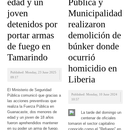
edad y un
Pública y
joven
Municipalidad
detenidos por
realizaron
portar armas
demolición de
de fuego en
búnker donde
Tamarindo
ocurrió
homicidio en
Published: Monday, 23 June 2025
Liberia
09:17
El Ministerio de Seguridad
Published: Monday, 10 June 2024
Pública comunicó que gracias a
10:57
las acciones preventivas que
realiza la Fuerza Pública en
Guanacaste, dos menores de
La tarde del domingo un
edad y un joven de 18 años
centenar de oficiales
fueron aprehendidos mantener
tomaron el sector capitalino
en su poder un arma de fuego.
conocido como el "Refuego" en