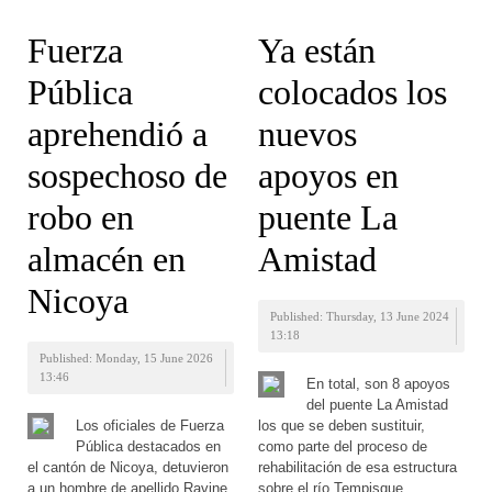
Fuerza
Ya están
Pública
colocados los
aprehendió a
nuevos
sospechoso de
apoyos en
robo en
puente La
almacén en
Amistad
Nicoya
Published: Thursday, 13 June 2024
13:18
Published: Monday, 15 June 2026
13:46
En total, son 8 apoyos
del puente La Amistad
Los oficiales de Fuerza
los que se deben sustituir,
Pública destacados en
como parte del proceso de
el cantón de Nicoya, detuvieron
rehabilitación de esa estructura
a un hombre de apellido Ravine
sobre el río Tempisque.