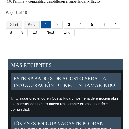
Familia y comunidad despidieron a Isabella del Milagro
Page 1 of 10
Start
Prev
1
2
3
4
5
6
7
8
9
10
Next
End
MAS RECIENTES
ESTE SÁBADO 8 DE AGOSTO SERÁ LA
INAUGURACIÓN DE KFC EN TAMARINDO
KFC sigue creciendo en Costa Rica y nos llena de emoción abrir
las puertas de nuestro nuevo restaurante en esta increíble
comunidad.
JÓVENES EN GUANACASTE PODRÁN