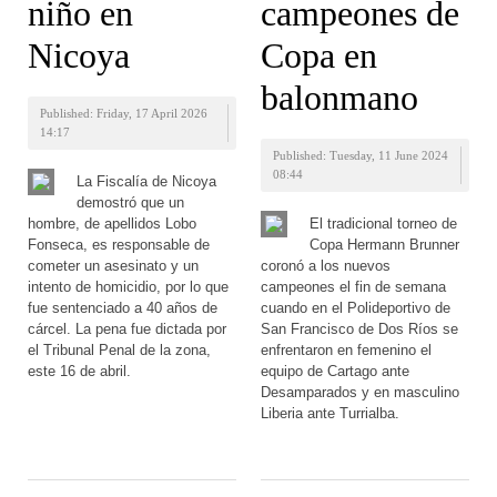
niño en
campeones de
Nicoya
Copa en
balonmano
Published: Friday, 17 April 2026
14:17
Published: Tuesday, 11 June 2024
08:44
La Fiscalía de Nicoya
demostró que un
hombre, de apellidos Lobo
El tradicional torneo de
Fonseca, es responsable de
Copa Hermann Brunner
cometer un asesinato y un
coronó a los nuevos
intento de homicidio, por lo que
campeones el fin de semana
fue sentenciado a 40 años de
cuando en el Polideportivo de
cárcel. La pena fue dictada por
San Francisco de Dos Ríos se
el Tribunal Penal de la zona,
enfrentaron en femenino el
este 16 de abril.
equipo de Cartago ante
Desamparados y en masculino
Liberia ante Turrialba.