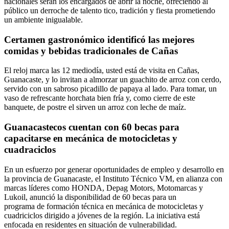
nacionales serán los encargados de abrir la noche, ofreciendo al
público un derroche de talento tico, tradición y fiesta prometiendo
un ambiente inigualable.
Certamen gastronómico identificó las mejores
comidas y bebidas tradicionales de Cañas
El reloj marca las 12 mediodía, usted está de visita en Cañas,
Guanacaste, y lo invitan a almorzar un guachito de arroz con cerdo,
servido con un sabroso picadillo de papaya al lado. Para tomar, un
vaso de refrescante horchata bien fría y, como cierre de este
banquete, de postre el sirven un arroz con leche de maíz.
Guanacastecos cuentan con 60 becas para
capacitarse en mecánica de motocicletas y
cuadraciclos
En un esfuerzo por generar oportunidades de empleo y desarrollo en
la provincia de Guanacaste, el Instituto Técnico VM, en alianza con
marcas líderes como HONDA, Depag Motors, Motomarcas y
Lukoil, anunció la disponibilidad de 60 becas para un
programa de formación técnica en mecánica de motocicletas y
cuadriciclos dirigido a jóvenes de la región. La iniciativa está
enfocada en residentes en situación de vulnerabilidad.