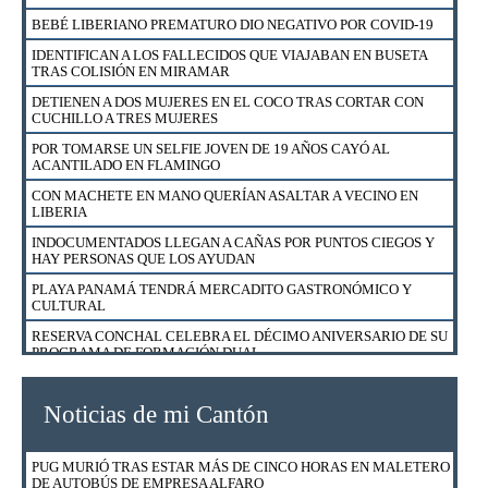
BEBÉ LIBERIANO PREMATURO DIO NEGATIVO POR COVID-19
IDENTIFICAN A LOS FALLECIDOS QUE VIAJABAN EN BUSETA
TRAS COLISIÓN EN MIRAMAR
DETIENEN A DOS MUJERES EN EL COCO TRAS CORTAR CON
CUCHILLO A TRES MUJERES
POR TOMARSE UN SELFIE JOVEN DE 19 AÑOS CAYÓ AL
ACANTILADO EN FLAMINGO
CON MACHETE EN MANO QUERÍAN ASALTAR A VECINO EN
LIBERIA
INDOCUMENTADOS LLEGAN A CAÑAS POR PUNTOS CIEGOS Y
HAY PERSONAS QUE LOS AYUDAN
PLAYA PANAMÁ TENDRÁ MERCADITO GASTRONÓMICO Y
CULTURAL
RESERVA CONCHAL CELEBRA EL DÉCIMO ANIVERSARIO DE SU
PROGRAMA DE FORMACIÓN DUAL
HOTEL RIU REABRIÓ SUS PUERTAS CON 17 NUEVOS
PROTOCOLOS Y SEGURO MÉDICO PARA HUÉSPEDES
Noticias de mi Cantón
ESTABAN EN CUARTERÍA Y FUERON SORPRENDIDOS POR
POLICÍA DE MIGRACIÓN
PUG MURIÓ TRAS ESTAR MÁS DE CINCO HORAS EN MALETERO
FUERZA PÚBLICA RESCATÓ A 23 GALLOS DE NICOYA
DE AUTOBÚS DE EMPRESA ALFARO