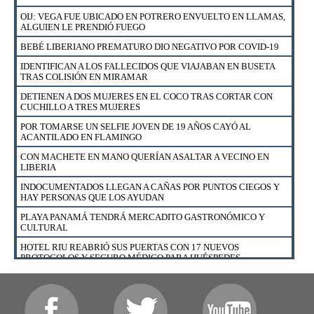
DETIENEN A HOMBRE Y MUJER EN BARRIO ESQUIPULAS EN
OIJ: VEGA FUE UBICADO EN POTRERO ENVUELTO EN LLAMAS,
SANTA CRUZ
ALGUIEN LE PRENDIÓ FUEGO
EXTRANJEROS EN CONDICIÓN DE TURISTAS PODRÁN UTILIZAR
BEBÉ LIBERIANO PREMATURO DIO NEGATIVO POR COVID-19
SU LICENCIA DE CONDUCIR HASTA EL 18 DE AGOSTO
IDENTIFICAN A LOS FALLECIDOS QUE VIAJABAN EN BUSETA
¿CÓMO APLICAR PARA UN FINANCIAMIENTO DE VIVIENDA CON
TRAS COLISIÓN EN MIRAMAR
BONO EN EL BANCO NACIONAL?
DETIENEN A DOS MUJERES EN EL COCO TRAS CORTAR CON
DETIENEN A VENDEDOR DE DROGA AL MENUDEO EN CURIME
CUCHILLO A TRES MUJERES
NICOYA
POR TOMARSE UN SELFIE JOVEN DE 19 AÑOS CAYÓ AL
CAZADOR DETENIDO CON CARNE DE LA ESPECIE VENADO
ACANTILADO EN FLAMINGO
COLA BLANCA EN SECTOR MURCIÉLAGO DEL ACG
CON MACHETE EN MANO QUERÍAN ASALTAR A VECINO EN
BIZARRAP, DUKI, RYAN CASTRO, ESHCONINCO Y DISTO
LIBERIA
ESTARÁN EN EL BEACH FEST CR EN PLAYA TAMARINDO
INDOCUMENTADOS LLEGAN A CAÑAS POR PUNTOS CIEGOS Y
ESTO DICE BANCO NACIONAL SOBRE ALLANAMIENTO DE OIJ
HAY PERSONAS QUE LOS AYUDAN
EN SUCURSAL EN ESPARZA
PLAYA PANAMÁ TENDRÁ MERCADITO GASTRONÓMICO Y
CULTURAL
HOTEL RIU REABRIÓ SUS PUERTAS CON 17 NUEVOS
PROTOCOLOS Y SEGURO MÉDICO PARA HUÉSPEDES
ESTABAN EN CUARTERÍA Y FUERON SORPRENDIDOS POR
POLICÍA DE MIGRACIÓN
FUERZA PÚBLICA RESCATÓ A 23 GALLOS DE NICOYA