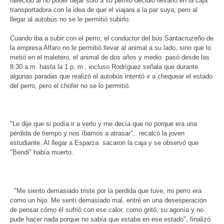
fallecido al no poder dejar solo a su perrito decidió llevarlo en la caja
transportadora con la idea de que el viajara a la par suya, pero al
llegar al autobús no se le permitió subirlo.
Cuando iba a subir con el perro, el conductor del bus Santacruzeño de
la empresa Alfaro no le permitió llevar al animal a su lado, sino que lo
metió en el maletero, el animal de dos años y medio pasó desde las
8:30 a.m. hasta la 1 p. m., incluso Rodríguez señala que durante
algunas paradas que realizó el autobús intentó ir a chequear el estado
del perro, pero el chofer no se lo permitió.
"Le dije que si podía ir a verlo y me decía que no porque era una
pérdida de tiempo y nos íbamos a atrasar", recalcó la joven
estudiante. Al llegar a Esparza sacaron la caja y se observó que
"Bendi" había muerto.
"Me siento demasiado triste por la perdida que tuve, mi perro era
como un hijo. Me sentí demasiado mal, entré en una desesperación
de pensar cómo él sufrió con ese calor, como gritó, su agonía y no
pude hacer nada porque no sabía que estaba en ese estado", finalizó