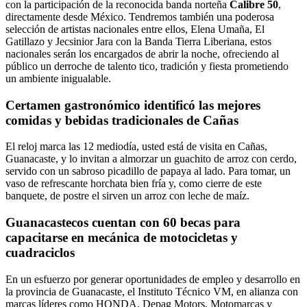
con la participación de la reconocida banda norteña
Calibre 50
,
directamente desde México. Tendremos también una poderosa
selección de artistas nacionales entre ellos, Elena Umaña, El
Gatillazo y Jecsinior Jara con la Banda Tierra Liberiana, estos
nacionales serán los encargados de abrir la noche, ofreciendo al
público un derroche de talento tico, tradición y fiesta prometiendo
un ambiente inigualable.
Certamen gastronómico identificó las mejores
comidas y bebidas tradicionales de Cañas
El reloj marca las 12 mediodía, usted está de visita en Cañas,
Guanacaste, y lo invitan a almorzar un guachito de arroz con cerdo,
servido con un sabroso picadillo de papaya al lado. Para tomar, un
vaso de refrescante horchata bien fría y, como cierre de este
banquete, de postre el sirven un arroz con leche de maíz.
Guanacastecos cuentan con 60 becas para
capacitarse en mecánica de motocicletas y
cuadraciclos
En un esfuerzo por generar oportunidades de empleo y desarrollo en
la provincia de Guanacaste, el Instituto Técnico VM, en alianza con
marcas líderes como HONDA, Depag Motors, Motomarcas y