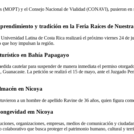
es (MOPT) y el Consejo Nacional de Vialidad (CONAVI), pusieron en ser
prendimiento y tradición en la Feria Raíces de Nuestr
 Universidad Latina de Costa Rica realizará el próximo viernes 24 de ju
o que hoy impulsan la región.
o turístico en Bahía Papagayo
medida cautelar para suspender de manera inmediata el permiso otorgado
Guanacaste. La petición se realizó el 15 de mayo, ante el Juzgado Penal 
almacén en Nicoya
detuvieron a un hombre de apellido Ravine de 36 años, quien figura co
 Longevidad em Nicoya
uciones, organizaciones, empresas, medios de comunicación y ciudadanía
colaborativo que busca proteger el patrimonio humano, cultural y territ