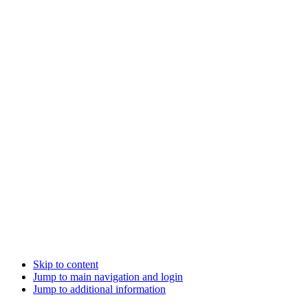
Skip to content
Jump to main navigation and login
Jump to additional information