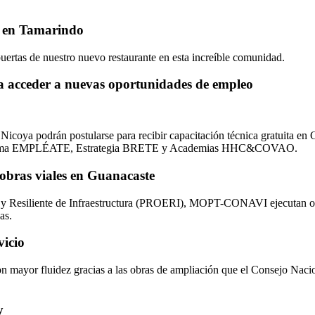
C en Tamarindo
uertas de nuestro nuevo restaurante en esta increíble comunidad.
a acceder a nuevas oportunidades de empleo
Nicoya podrán postularse para recibir capacitación técnica gratuita en G
l Programa EMPLÉATE, Estrategia BRETE y Academias HHC&COVAO.
ras viales en Guanacaste
 y Resiliente de Infraestructura (PROERI), MOPT-CONAVI ejecutan obr
as.
vicio
n mayor fluidez gracias a las obras de ampliación que el Consejo Nacio
y