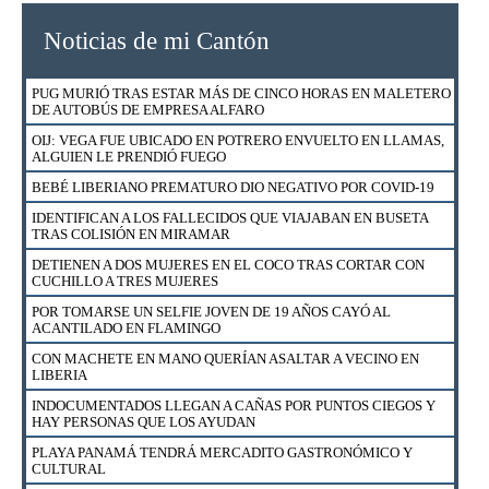
HOTEL RIU REABRIÓ SUS PUERTAS CON 17 NUEVOS
PROTOCOLOS Y SEGURO MÉDICO PARA HUÉSPEDES
Noticias de mi Cantón
ESTABAN EN CUARTERÍA Y FUERON SORPRENDIDOS POR
POLICÍA DE MIGRACIÓN
PUG MURIÓ TRAS ESTAR MÁS DE CINCO HORAS EN MALETERO
FUERZA PÚBLICA RESCATÓ A 23 GALLOS DE NICOYA
DE AUTOBÚS DE EMPRESA ALFARO
DETIENEN A HOMBRE Y MUJER EN BARRIO ESQUIPULAS EN
OIJ: VEGA FUE UBICADO EN POTRERO ENVUELTO EN LLAMAS,
SANTA CRUZ
ALGUIEN LE PRENDIÓ FUEGO
EXTRANJEROS EN CONDICIÓN DE TURISTAS PODRÁN UTILIZAR
BEBÉ LIBERIANO PREMATURO DIO NEGATIVO POR COVID-19
SU LICENCIA DE CONDUCIR HASTA EL 18 DE AGOSTO
IDENTIFICAN A LOS FALLECIDOS QUE VIAJABAN EN BUSETA
¿CÓMO APLICAR PARA UN FINANCIAMIENTO DE VIVIENDA CON
TRAS COLISIÓN EN MIRAMAR
BONO EN EL BANCO NACIONAL?
DETIENEN A DOS MUJERES EN EL COCO TRAS CORTAR CON
DETIENEN A VENDEDOR DE DROGA AL MENUDEO EN CURIME
CUCHILLO A TRES MUJERES
NICOYA
POR TOMARSE UN SELFIE JOVEN DE 19 AÑOS CAYÓ AL
CAZADOR DETENIDO CON CARNE DE LA ESPECIE VENADO
ACANTILADO EN FLAMINGO
COLA BLANCA EN SECTOR MURCIÉLAGO DEL ACG
CON MACHETE EN MANO QUERÍAN ASALTAR A VECINO EN
BIZARRAP, DUKI, RYAN CASTRO, ESHCONINCO Y DISTO
LIBERIA
ESTARÁN EN EL BEACH FEST CR EN PLAYA TAMARINDO
INDOCUMENTADOS LLEGAN A CAÑAS POR PUNTOS CIEGOS Y
ESTO DICE BANCO NACIONAL SOBRE ALLANAMIENTO DE OIJ
HAY PERSONAS QUE LOS AYUDAN
EN SUCURSAL EN ESPARZA
PLAYA PANAMÁ TENDRÁ MERCADITO GASTRONÓMICO Y
CULTURAL