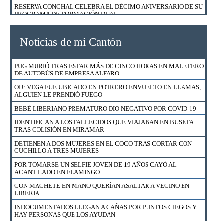
RESERVA CONCHAL CELEBRA EL DÉCIMO ANIVERSARIO DE SU
PROGRAMA DE FORMACIÓN DUAL
HOTEL RIU REABRIÓ SUS PUERTAS CON 17 NUEVOS
PROTOCOLOS Y SEGURO MÉDICO PARA HUÉSPEDES
Noticias de mi Cantón
ESTABAN EN CUARTERÍA Y FUERON SORPRENDIDOS POR
POLICÍA DE MIGRACIÓN
PUG MURIÓ TRAS ESTAR MÁS DE CINCO HORAS EN MALETERO
FUERZA PÚBLICA RESCATÓ A 23 GALLOS DE NICOYA
DE AUTOBÚS DE EMPRESA ALFARO
DETIENEN A HOMBRE Y MUJER EN BARRIO ESQUIPULAS EN
OIJ: VEGA FUE UBICADO EN POTRERO ENVUELTO EN LLAMAS,
SANTA CRUZ
ALGUIEN LE PRENDIÓ FUEGO
EXTRANJEROS EN CONDICIÓN DE TURISTAS PODRÁN UTILIZAR
BEBÉ LIBERIANO PREMATURO DIO NEGATIVO POR COVID-19
SU LICENCIA DE CONDUCIR HASTA EL 18 DE AGOSTO
IDENTIFICAN A LOS FALLECIDOS QUE VIAJABAN EN BUSETA
¿CÓMO APLICAR PARA UN FINANCIAMIENTO DE VIVIENDA CON
TRAS COLISIÓN EN MIRAMAR
BONO EN EL BANCO NACIONAL?
DETIENEN A DOS MUJERES EN EL COCO TRAS CORTAR CON
DETIENEN A VENDEDOR DE DROGA AL MENUDEO EN CURIME
CUCHILLO A TRES MUJERES
NICOYA
POR TOMARSE UN SELFIE JOVEN DE 19 AÑOS CAYÓ AL
CAZADOR DETENIDO CON CARNE DE LA ESPECIE VENADO
ACANTILADO EN FLAMINGO
COLA BLANCA EN SECTOR MURCIÉLAGO DEL ACG
CON MACHETE EN MANO QUERÍAN ASALTAR A VECINO EN
BIZARRAP, DUKI, RYAN CASTRO, ESHCONINCO Y DISTO
LIBERIA
ESTARÁN EN EL BEACH FEST CR EN PLAYA TAMARINDO
INDOCUMENTADOS LLEGAN A CAÑAS POR PUNTOS CIEGOS Y
ESTO DICE BANCO NACIONAL SOBRE ALLANAMIENTO DE OIJ
HAY PERSONAS QUE LOS AYUDAN
EN SUCURSAL EN ESPARZA