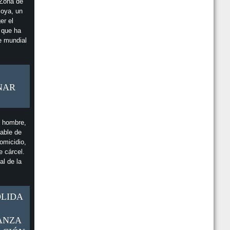
 Zona de
coya, un
er el
l que ha
e mundial
NAR
n hombre,
able de
omicidio,
e cárcel.
al de la
OLIDA
ANZA