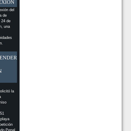
EXIÓN
Y DISTO ESTARÁN EN EL BEACH FEST CR EN
PLAYA TAMARINDO
exión del
a de
ESTO DICE BANCO NACIONAL SOBRE
ALLANAMIENTO DE OIJ EN SUCURSAL EN
s 24 de
ESPARZA
n, una
EN ZONAS EN ALERTA AMARILLA SE AMPLÍA EL
HORARIO PARA VISITACIÓN DE PLAYAS
nidades
n.
PENDER
N
licitó la
a
miso
751
 playa
etición
ado Penal