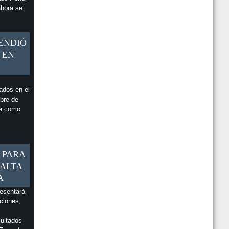
ahora se
ENDIÓ
 EN
ados en el
bre de
ra como
 PARA
 ALTA
A
resentará
ciones,
sultados