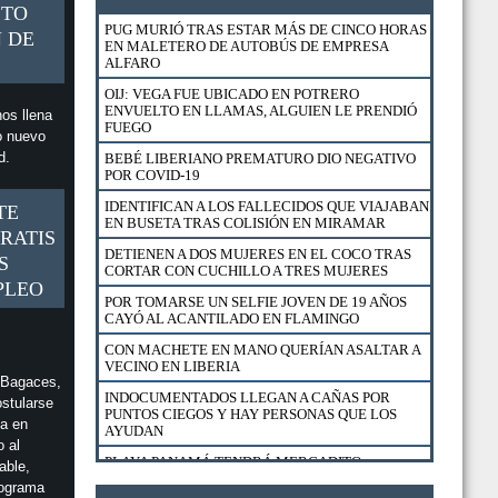
STO
PUG MURIÓ TRAS ESTAR MÁS DE CINCO HORAS
 DE
EN MALETERO DE AUTOBÚS DE EMPRESA
ALFARO
OIJ: VEGA FUE UBICADO EN POTRERO
ENVUELTO EN LLAMAS, ALGUIEN LE PRENDIÓ
os llena
FUEGO
o nuevo
ad.
BEBÉ LIBERIANO PREMATURO DIO NEGATIVO
POR COVID-19
IDENTIFICAN A LOS FALLECIDOS QUE VIAJABAN
TE
EN BUSETA TRAS COLISIÓN EN MIRAMAR
RATIS
DETIENEN A DOS MUJERES EN EL COCO TRAS
S
CORTAR CON CUCHILLO A TRES MUJERES
PLEO
POR TOMARSE UN SELFIE JOVEN DE 19 AÑOS
CAYÓ AL ACANTILADO EN FLAMINGO
CON MACHETE EN MANO QUERÍAN ASALTAR A
VECINO EN LIBERIA
 Bagaces,
INDOCUMENTADOS LLEGAN A CAÑAS POR
ostularse
PUNTOS CIEGOS Y HAY PERSONAS QUE LOS
ta en
AYUDAN
o al
PLAYA PANAMÁ TENDRÁ MERCADITO
able,
GASTRONÓMICO Y CULTURAL
rograma