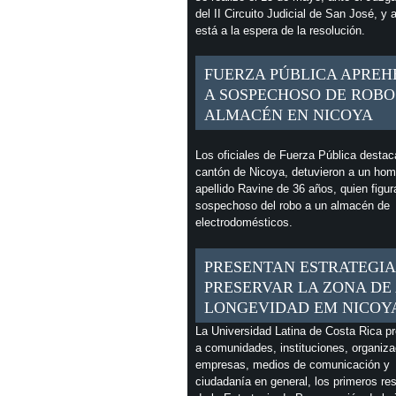
del II Circuito Judicial de San José, y 
está a la espera de la resolución.
FUERZA PÚBLICA APREH
A SOSPECHOSO DE ROBO
ALMACÉN EN NICOYA
Los oficiales de Fuerza Pública destac
cantón de Nicoya, detuvieron a un hom
apellido Ravine de 36 años, quien figu
sospechoso del robo a un almacén de
electrodomésticos.
PRESENTAN ESTRATEGIA
PRESERVAR LA ZONA DE
LONGEVIDAD EM NICOY
La Universidad Latina de Costa Rica p
a comunidades, instituciones, organiza
empresas, medios de comunicación y
ciudadanía en general, los primeros re