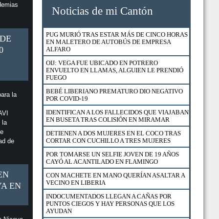
demias
RESERVA CONCHAL CELEBRA EL DÉCIMO
Noticias de mi Cantón
ANIVERSARIO DE SU PROGRAMA DE
FORMACIÓN DUAL
HOTEL RIU REABRIÓ SUS PUERTAS CON 17
PUG MURIÓ TRAS ESTAR MÁS DE CINCO HORAS
 DE
NUEVOS PROTOCOLOS Y SEGURO MÉDICO
EN MALETERO DE AUTOBÚS DE EMPRESA
PARA HUÉSPEDES
0
ALFARO
ESTABAN EN CUARTERÍA Y FUERON
OIJ: VEGA FUE UBICADO EN POTRERO
SORPRENDIDOS POR POLICÍA DE MIGRACIÓN
ENVUELTO EN LLAMAS, ALGUIEN LE PRENDIÓ
FUEGO
FUERZA PÚBLICA RESCATÓ A 23 GALLOS DE
NICOYA
BEBÉ LIBERIANO PREMATURO DIO NEGATIVO
ara la
POR COVID-19
DETIENEN A HOMBRE Y MUJER EN BARRIO
ESQUIPULAS EN SANTA CRUZ
IDENTIFICAN A LOS FALLECIDOS QUE VIAJABAN
AVI
EN BUSETA TRAS COLISIÓN EN MIRAMAR
 la
EXTRANJEROS EN CONDICIÓN DE TURISTAS
ue
PODRÁN UTILIZAR SU LICENCIA DE CONDUCIR
DETIENEN A DOS MUJERES EN EL COCO TRAS
HASTA EL 18 DE AGOSTO
CORTAR CON CUCHILLO A TRES MUJERES
ad de
¿CÓMO APLICAR PARA UN FINANCIAMIENTO DE
POR TOMARSE UN SELFIE JOVEN DE 19 AÑOS
VIVIENDA CON BONO EN EL BANCO NACIONAL?
CAYÓ AL ACANTILADO EN FLAMINGO
EN
DETIENEN A VENDEDOR DE DROGA AL
CON MACHETE EN MANO QUERÍAN ASALTAR A
MENUDEO EN CURIME NICOYA
VECINO EN LIBERIA
YA EN
CAZADOR DETENIDO CON CARNE DE LA
INDOCUMENTADOS LLEGAN A CAÑAS POR
ESPECIE VENADO COLA BLANCA EN SECTOR
PUNTOS CIEGOS Y HAY PERSONAS QUE LOS
MURCIÉLAGO DEL ACG
AYUDAN