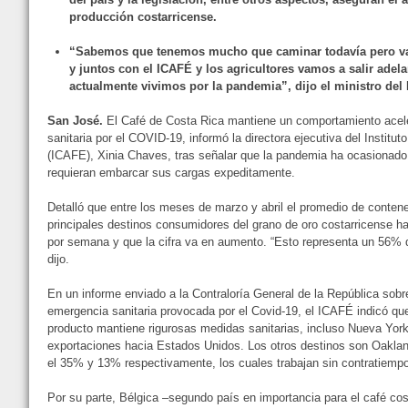
producción costarricense.
“Sabemos que tenemos mucho que caminar todavía pero va
y juntos con el ICAFÉ y los agricultores vamos a salir adela
actualmente vivimos por la pandemia”, dijo el ministro del
San José.
El Café de Costa Rica mantiene un comportamiento acel
sanitaria por el COVID-19, informó la directora ejecutiva del Institu
(ICAFE), Xinia Chaves, tras señalar que la pandemia ha ocasionad
requieran embarcar sus cargas expeditamente.
Detalló que entre los meses de marzo y abril el promedio de conten
principales destinos consumidores del grano de oro costarricense 
por semana y que la cifra va en aumento. “Esto representa un 56% 
dijo.
En un informe enviado a la Contraloría General de la República sobr
emergencia sanitaria provocada por el Covid-19, el ICAFÉ indicó que
producto mantiene rigurosas medidas sanitarias, incluso Nueva Yor
exportaciones hacia Estados Unidos. Los otros destinos son Oaklan
el 35% y 13% respectivamente, los cuales trabajan sin contratiemp
Por su parte, Bélgica –segundo país en importancia para el café co