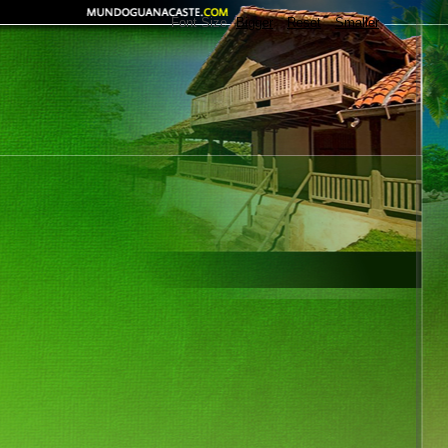
Font Size
Bigger
Reset
Smaller