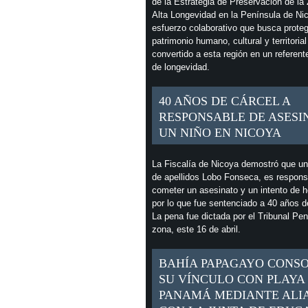
de la Estrategia de Preservación de la
Alta Longevidad en la Península de Ni
esfuerzo colaborativo que busca proteg
patrimonio humano, cultural y territoria
convertido a esta región en un referent
de longevidad.
40 AÑOS DE CÁRCEL A
RESPONSABLE DE ASESI
UN NIÑO EN NICOYA
La Fiscalía de Nicoya demostró que u
de apellidos Lobo Fonseca, es respons
cometer un asesinato y un intento de h
por lo que fue sentenciado a 40 años d
La pena fue dictada por el Tribunal Pen
zona, este 16 de abril.
BAHÍA PAPAGAYO CONS
SU VÍNCULO CON PLAYA
PANAMÁ MEDIANTE ALI