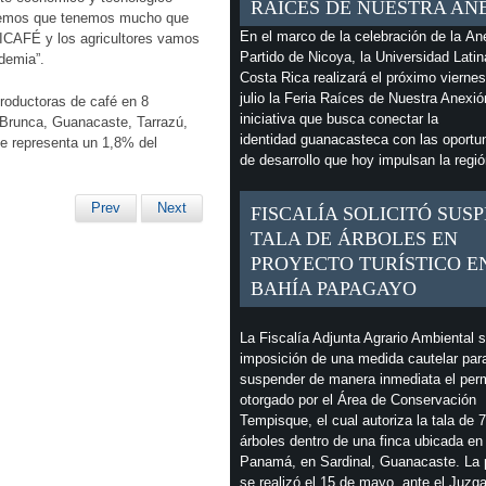
RAÍCES DE NUESTRA AN
Sabemos que tenemos mucho que
En el marco de la celebración de la An
 ICAFÉ y los agricultores vamos
Partido de Nicoya, la Universidad Latin
ndemia”.
Costa Rica realizará el próximo vierne
julio la Feria Raíces de Nuestra Anexió
productoras de café en 8
iniciativa que busca conectar la
, Brunca, Guanacaste, Tarrazú,
identidad guanacasteca con las oportu
ue representa un 1,8% del
de desarrollo que hoy impulsan la regió
Prev
Next
FISCALÍA SOLICITÓ SUS
TALA DE ÁRBOLES EN
PROYECTO TURÍSTICO E
BAHÍA PAPAGAYO
La Fiscalía Adjunta Agrario Ambiental so
imposición de una medida cautelar par
suspender de manera inmediata el per
otorgado por el Área de Conservación
Tempisque, el cual autoriza la tala de 
árboles dentro de una finca ubicada en
Panamá, en Sardinal, Guanacaste. La p
se realizó el 15 de mayo, ante el Juzg