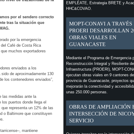
EMPLÉATE, Estrategia BRETE y Aca
HHC&COVAO.
mos por el sendero correcto
nte tras la situación que
MOPT-CONAVI A TRAVÉS
 MAG.
PROERI DESARROLLAN 2
OBRAS VIALES EN
erado por la emergencia
GUANACASTE
to del Café de Costa Rica
o que muchos exportadores
Mediante el Programa de Emergencia p
Reconstrucción Integral y Resiliente de
edores enviados a los
Infraestructura (PROERI), MOPT-CON
ha sido de aproximadamente 130
ejecutan obras viales en 9 cantones de
de los contenedores enviados”,
provincia de Guanacaste, proyectos q
mejorarán la conectividad y accesibilid
unas 250.000 personas.
e las medidas ante la
 los puertos donde llega el
OBRAS DE AMPLIACIÓN 
k que representa un 12% de las
INTERSECCIÓN DE NICO
d o Baltimore que constituyen
os.
SERVICIO
starricense–, mantiene