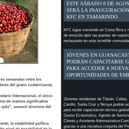
ESTE SÁBADO 8 DE AGO
SERÁ LA INAUGURACIÓN
KFC EN TAMARINDO
KFC sigue creciendo en Costa Rica y n
de emoción abrir las puertas de nuestr
restaurante en esta increíble comunid
JÓVENES EN GUANACAS
PODRÁN CAPACITARSE G
PARA ACCEDER A NUEVA
OPORTUNIDADES DE EM
es semanales entre los
ores del grano costarricense.
tario Internacional, el único
Jóvenes residentes de Tilarán, Cañas,
va de manera significativa
Carrillo, Santa Cruz y Nicoya podrán p
 país”, aseveró directora del
para recibir capacitación técnica gratui
Gestor Ecoturístico, Agente de Servici
Cliente y Asistente Administrativo-Cont
nte, la estabilidad política
gracias a una iniciativa conjunta del P
lto nivel de trazabilidad de la