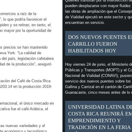
Quienes transitan por la intersección d
pueden desplazarse con mayor fluidez 
las obras de ampliación que el Consejo
omercios a raíz de la
de Vialidad ejecutó en este sector y q
 lo que podría favorecer el
encuentran en servicio.
den y se retiran, en tanto, el
o mayor por la oportunidad de
DOS NUEVOS PUENTES E
CARRILLO FUERON
os precios se han mantenido
HABILITADOS HOY
va York. “La calidad de
del país, legislación cafetalera
idad de la producción”, aseguró
Hoy viernes 24 de junio, el Ministerio 
Públicas y Transportes (MOPT) y el C
Nacional de Vialidad (CONAVI), pusier
tación del Café de Costa Rica
servicio dos nuevos puentes sobre los 
203.14 en la producción 2019-
Gallina y Carrizal en el cantón de Carril
Guanacaste, cinco meses antes de lo 
ernacional, el único mercado en
UNIVERSIDAD LATINA D
tiva fue el café Arábica, el
COSTA RICA REUNIRÁ E
EMPRENDIMIENTO Y
 las nuevas variedades y el
TRADICIÓN EN LA FERIA
ete económico y tecnológico