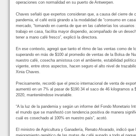
operaciones con normalidad en su puerto de Antwerpen.
Chaves señaló que expertos consideran que, a causa del cierre de c
pandemia, el café está girando a la modalidad de “consumo en casa”,
mercado, “tomando en cuenta de que en las cafeterías los usuarios pi
trabajo en casa, facilita mayor dispendio, acompañado de un desech
tener a mano café fresco”, explicó la directora.
En ese contexto, agregó que tanto el ritmo de las ventas como de l
superando en más de $100 al promedio de ventas de la Bolsa de Nue
nuestro café, cosecha amistosa con el ambiente, estabilidad política 
vigente, entre otros aspectos, hacen seguro el alto nivel de trazabil
Xinia Chaves.
Precisamente, recordó que el precio internacional de venta de expor
aumentó en un 7% al pasar de $190.34 el saco de 46 kilogramos a $
2020, manteniéndose invariable.
“A la luz de la pandemia y según un informe del Fondo Monetario Int
el mundo que se manifestó con tendencia positiva de manera significa
cuál es cosechado al 100% en nuestro país”, acotó.
El ministro de Agricultura y Ganadería, Renato Alvarado, indicó que
mejoramiento genético de las matas de café aunado a todo el paqu