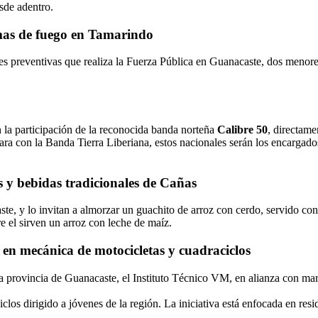
sde adentro.
mas de fuego en Tamarindo
nes preventivas que realiza la Fuerza Pública en Guanacaste, dos meno
 la participación de la reconocida banda norteña
Calibre 50
, directam
Jara con la Banda Tierra Liberiana, estos nacionales serán los encargados
 y bebidas tradicionales de Cañas
ste, y lo invitan a almorzar un guachito de arroz con cerdo, servido co
re el sirven un arroz con leche de maíz.
en mecánica de motocicletas y cuadraciclos
 la provincia de Guanacaste, el Instituto Técnico VM, en alianza co
os dirigido a jóvenes de la región. La iniciativa está enfocada en resid