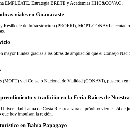
l Programa EMPLÉATE, Estrategia BRETE y Academias HHC&COVAO.
ras viales en Guanacaste
 y Resiliente de Infraestructura (PROERI), MOPT-CONAVI ejecutan obr
as.
vicio
n mayor fluidez gracias a las obras de ampliación que el Consejo Nacio
y
es (MOPT) y el Consejo Nacional de Vialidad (CONAVI), pusieron en ser
prendimiento y tradición en la Feria Raíces de Nuestr
 Universidad Latina de Costa Rica realizará el próximo viernes 24 de ju
o que hoy impulsan la región.
o turístico en Bahía Papagayo