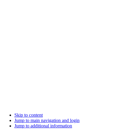
Skip to content
Jump to main navigation and login
Jump to additional information