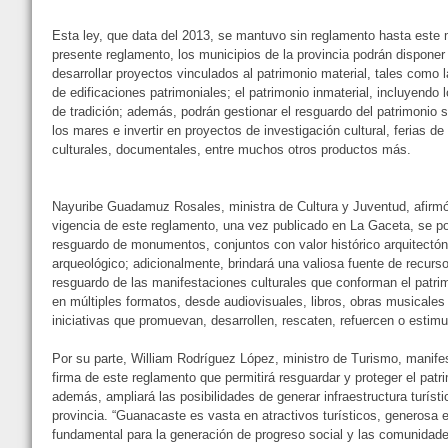
Esta ley, que data del 2013, se mantuvo sin reglamento hasta este 
presente reglamento, los municipios de la provincia podrán dispone
desarrollar proyectos vinculados al patrimonio material, tales como 
de edificaciones patrimoniales; el patrimonio inmaterial, incluyendo 
de tradición; además, podrán gestionar el resguardo del patrimonio 
los mares e invertir en proyectos de investigación cultural, ferias de
culturales, documentales, entre muchos otros productos más.
Nayuribe Guadamuz Rosales, ministra de Cultura y Juventud, afirmó
vigencia de este reglamento, una vez publicado en La Gaceta, se po
resguardo de monumentos, conjuntos con valor histórico arquitectóni
arqueológico; adicionalmente, brindará una valiosa fuente de recurso
resguardo de las manifestaciones culturales que conforman el patrimo
en múltiples formatos, desde audiovisuales, libros, obras musicales y
iniciativas que promuevan, desarrollen, rescaten, refuercen o estimul
Por su parte, William Rodríguez López, ministro de Turismo, manifes
firma de este reglamento que permitirá resguardar y proteger el patri
además, ampliará las posibilidades de generar infraestructura turíst
provincia. “Guanacaste es vasta en atractivos turísticos, generosa e
fundamental para la generación de progreso social y las comunidade