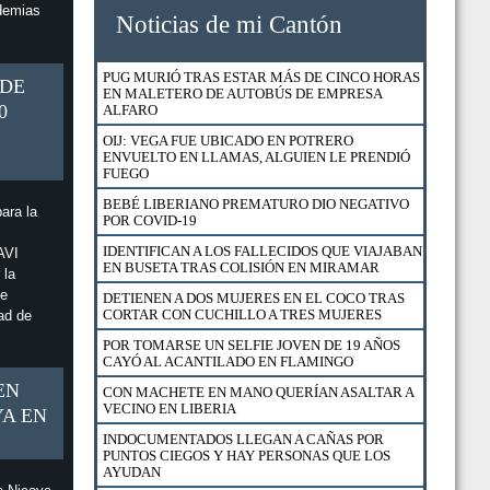
demias
RESERVA CONCHAL CELEBRA EL DÉCIMO
Noticias de mi Cantón
ANIVERSARIO DE SU PROGRAMA DE
FORMACIÓN DUAL
HOTEL RIU REABRIÓ SUS PUERTAS CON 17
PUG MURIÓ TRAS ESTAR MÁS DE CINCO HORAS
 DE
NUEVOS PROTOCOLOS Y SEGURO MÉDICO
EN MALETERO DE AUTOBÚS DE EMPRESA
PARA HUÉSPEDES
0
ALFARO
ESTABAN EN CUARTERÍA Y FUERON
OIJ: VEGA FUE UBICADO EN POTRERO
SORPRENDIDOS POR POLICÍA DE MIGRACIÓN
ENVUELTO EN LLAMAS, ALGUIEN LE PRENDIÓ
FUEGO
FUERZA PÚBLICA RESCATÓ A 23 GALLOS DE
NICOYA
BEBÉ LIBERIANO PREMATURO DIO NEGATIVO
ara la
POR COVID-19
DETIENEN A HOMBRE Y MUJER EN BARRIO
ESQUIPULAS EN SANTA CRUZ
IDENTIFICAN A LOS FALLECIDOS QUE VIAJABAN
AVI
EN BUSETA TRAS COLISIÓN EN MIRAMAR
 la
EXTRANJEROS EN CONDICIÓN DE TURISTAS
ue
PODRÁN UTILIZAR SU LICENCIA DE CONDUCIR
DETIENEN A DOS MUJERES EN EL COCO TRAS
HASTA EL 18 DE AGOSTO
CORTAR CON CUCHILLO A TRES MUJERES
ad de
¿CÓMO APLICAR PARA UN FINANCIAMIENTO DE
POR TOMARSE UN SELFIE JOVEN DE 19 AÑOS
VIVIENDA CON BONO EN EL BANCO NACIONAL?
CAYÓ AL ACANTILADO EN FLAMINGO
EN
DETIENEN A VENDEDOR DE DROGA AL
CON MACHETE EN MANO QUERÍAN ASALTAR A
MENUDEO EN CURIME NICOYA
VECINO EN LIBERIA
YA EN
CAZADOR DETENIDO CON CARNE DE LA
INDOCUMENTADOS LLEGAN A CAÑAS POR
ESPECIE VENADO COLA BLANCA EN SECTOR
PUNTOS CIEGOS Y HAY PERSONAS QUE LOS
MURCIÉLAGO DEL ACG
AYUDAN