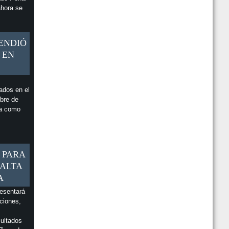
ahora se
ENDIÓ
 EN
ados en el
bre de
ra como
 PARA
 ALTA
A
resentará
ciones,
sultados