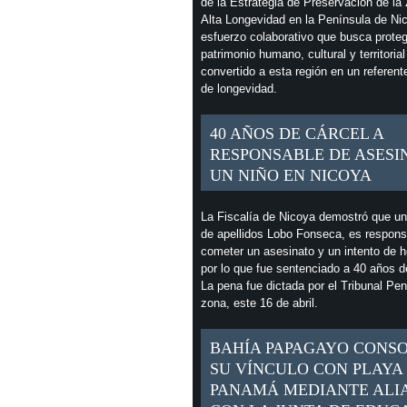
de la Estrategia de Preservación de la
Alta Longevidad en la Península de Ni
esfuerzo colaborativo que busca proteg
patrimonio humano, cultural y territoria
convertido a esta región en un referent
de longevidad.
40 AÑOS DE CÁRCEL A
RESPONSABLE DE ASESI
UN NIÑO EN NICOYA
La Fiscalía de Nicoya demostró que u
de apellidos Lobo Fonseca, es respons
cometer un asesinato y un intento de h
por lo que fue sentenciado a 40 años d
La pena fue dictada por el Tribunal Pen
zona, este 16 de abril.
BAHÍA PAPAGAYO CONS
SU VÍNCULO CON PLAYA
PANAMÁ MEDIANTE ALI