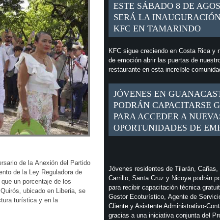
ESTE SÁBADO 8 DE AGO
SERÁ LA INAUGURACIÓN
KFC EN TAMARINDO
KFC sigue creciendo en Costa Rica y n
de emoción abrir las puertas de nuestr
restaurante en esta increíble comunid
JÓVENES EN GUANACAS
PODRÁN CAPACITARSE G
PARA ACCEDER A NUEVA
OPORTUNIDADES DE EM
rsario de la Anexión del Partido
Jóvenes residentes de Tilarán, Cañas,
mento de la Ley Reguladora de
Carrillo, Santa Cruz y Nicoya podrán p
 que un porcentaje de los
para recibir capacitación técnica gratui
Quirós, ubicado en Liberia, se
Gestor Ecoturístico, Agente de Servici
tura turística y en la
Cliente y Asistente Administrativo-Cont
gracias a una iniciativa conjunta del P