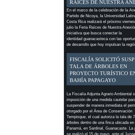
RAÍCES DE NUESTRA AN
En el marco de la celebración de la An
Partido de Nicoya, la Universidad Latin
Costa Rica realizará el próximo vierne
julio la Feria Raíces de Nuestra Anexió
iniciativa que busca conectar la
identidad guanacasteca con las oportu
de desarrollo que hoy impulsan la regió
FISCALÍA SOLICITÓ SUS
TALA DE ÁRBOLES EN
PROYECTO TURÍSTICO E
BAHÍA PAPAGAYO
La Fiscalía Adjunta Agrario Ambiental so
imposición de una medida cautelar par
suspender de manera inmediata el per
otorgado por el Área de Conservación
Tempisque, el cual autoriza la tala de 
árboles dentro de una finca ubicada en
Panamá, en Sardinal, Guanacaste. La p
se realizó el 15 de mayo, ante el Juzg