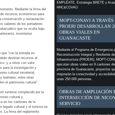
EMPLÉATE, Estrategia BRETE y Aca
HHC&COVAO.
momento. Mediante la firma del
r de recursos económicos para
la conservación y restauración
MOPT-CONAVI A TRAVÉS
los saberes de los portadores
PROERI DESARROLLAN 2
subacuático que se oculta bajo
OBRAS VIALES EN
 artesanía, inventarios
GUANACASTE
Mediante el Programa de Emergencia p
 que “con la entrada en
Reconstrucción Integral y Resiliente de
drán destinar recursos al
Infraestructura (PROERI), MOPT-CON
co, y a sitios con valor
ejecutan obras viales en 9 cantones de
s para la investigación y
provincia de Guanacaste, proyectos q
nio cultural inmaterial,
mejorarán la conectividad y accesibilid
 teatrales, entre otras
unas 250.000 personas.
en el patrimonio cultural”.
OBRAS DE AMPLIACIÓN 
tó sentirse complacido por la
INTERSECCIÓN DE NICO
monio cultural y,
ica en los cantones de la
SERVICIO
n legado cultural y el turismo es
s. La firma del reglamento