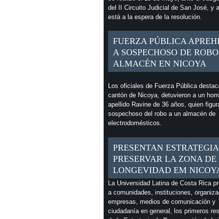
del II Circuito Judicial de San José, y 
está a la espera de la resolución.
FUERZA PÚBLICA APREH
A SOSPECHOSO DE ROBO
ALMACÉN EN NICOYA
Los oficiales de Fuerza Pública destac
cantón de Nicoya, detuvieron a un hom
apellido Ravine de 36 años, quien figu
sospechoso del robo a un almacén de
electrodomésticos.
PRESENTAN ESTRATEGIA
PRESERVAR LA ZONA DE
LONGEVIDAD EM NICOY
La Universidad Latina de Costa Rica p
a comunidades, instituciones, organiza
empresas, medios de comunicación y
ciudadanía en general, los primeros re