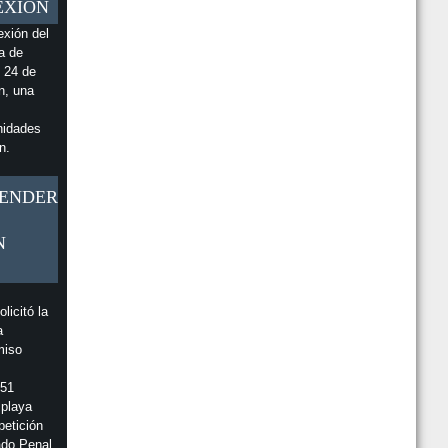
EXIÓN
Y DISTO ESTARÁN EN EL BEACH FEST CR EN
PLAYA TAMARINDO
exión del
a de
ESTO DICE BANCO NACIONAL SOBRE
ALLANAMIENTO DE OIJ EN SUCURSAL EN
s 24 de
ESPARZA
n, una
EN ZONAS EN ALERTA AMARILLA SE AMPLÍA EL
HORARIO PARA VISITACIÓN DE PLAYAS
nidades
n.
PENDER
N
licitó la
a
miso
751
 playa
etición
ado Penal