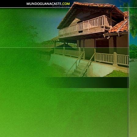
Font Size
Bigger
Reset
Smaller