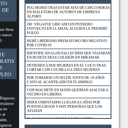
STO
PUG MURIÓ TRAS ESTAR MÁS DE CINCO HORAS
 DE
EN MALETERO DE AUTOBÚS DE EMPRESA
ALFARO
OIJ: VEGA FUE UBICADO EN POTRERO
ENVUELTO EN LLAMAS, ALGUIEN LE PRENDIÓ
os llena
FUEGO
o nuevo
ad.
BEBÉ LIBERIANO PREMATURO DIO NEGATIVO
POR COVID-19
IDENTIFICAN A LOS FALLECIDOS QUE VIAJABAN
TE
EN BUSETA TRAS COLISIÓN EN MIRAMAR
RATIS
DETIENEN A DOS MUJERES EN EL COCO TRAS
S
CORTAR CON CUCHILLO A TRES MUJERES
PLEO
POR TOMARSE UN SELFIE JOVEN DE 19 AÑOS
CAYÓ AL ACANTILADO EN FLAMINGO
CON MACHETE EN MANO QUERÍAN ASALTAR A
VECINO EN LIBERIA
 Bagaces,
INDOCUMENTADOS LLEGAN A CAÑAS POR
ostularse
PUNTOS CIEGOS Y HAY PERSONAS QUE LOS
ta en
AYUDAN
o al
PLAYA PANAMÁ TENDRÁ MERCADITO
able,
GASTRONÓMICO Y CULTURAL
rograma