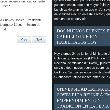
Quienes transitan por la intersección d
uirós supero significativamente
pueden desplazarse con mayor fluidez 
 Turismo.
las obras de ampliación que el Consejo
de Vialidad ejecutó en este sector y q
encuentran en servicio.
igo Chaves Robles, Presidente
Rodríguez López, ministro de
ntud.
DOS NUEVOS PUENTES E
CARRILLO FUERON
Prev
Next
HABILITADOS HOY
Hoy viernes 24 de junio, el Ministerio 
Públicas y Transportes (MOPT) y el C
Nacional de Vialidad (CONAVI), pusier
servicio dos nuevos puentes sobre los 
Gallina y Carrizal en el cantón de Carril
Guanacaste, cinco meses antes de lo 
UNIVERSIDAD LATINA D
COSTA RICA REUNIRÁ E
EMPRENDIMIENTO Y
TRADICIÓN EN LA FERIA