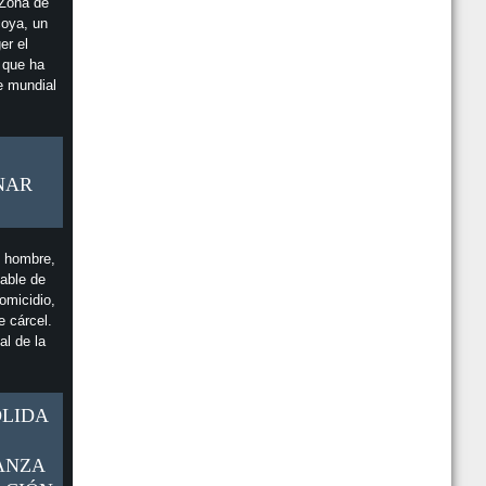
 Zona de
coya, un
er el
l que ha
e mundial
NAR
n hombre,
able de
omicidio,
e cárcel.
al de la
OLIDA
ANZA