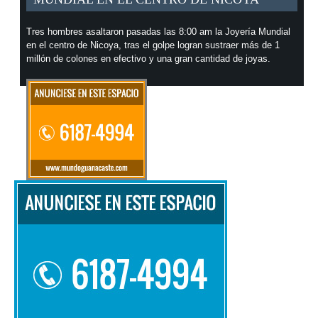
Tres hombres asaltaron pasadas las 8:00 am la Joyería Mundial
en el centro de Nicoya, tras el golpe logran sustraer más de 1
millón de colones en efectivo y una gran cantidad de joyas.