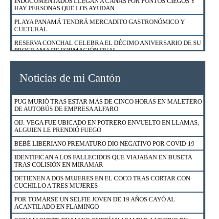
INDOCUMENTADOS LLEGAN A CAÑAS POR PUNTOS CIEGOS Y
HAY PERSONAS QUE LOS AYUDAN
PLAYA PANAMÁ TENDRÁ MERCADITO GASTRONÓMICO Y
CULTURAL
RESERVA CONCHAL CELEBRA EL DÉCIMO ANIVERSARIO DE SU
PROGRAMA DE FORMACIÓN DUAL
HOTEL RIU REABRIÓ SUS PUERTAS CON 17 NUEVOS
PROTOCOLOS Y SEGURO MÉDICO PARA HUÉSPEDES
Noticias de mi Cantón
ESTABAN EN CUARTERÍA Y FUERON SORPRENDIDOS POR
POLICÍA DE MIGRACIÓN
PUG MURIÓ TRAS ESTAR MÁS DE CINCO HORAS EN MALETERO
FUERZA PÚBLICA RESCATÓ A 23 GALLOS DE NICOYA
DE AUTOBÚS DE EMPRESA ALFARO
DETIENEN A HOMBRE Y MUJER EN BARRIO ESQUIPULAS EN
OIJ: VEGA FUE UBICADO EN POTRERO ENVUELTO EN LLAMAS,
SANTA CRUZ
ALGUIEN LE PRENDIÓ FUEGO
EXTRANJEROS EN CONDICIÓN DE TURISTAS PODRÁN UTILIZAR
BEBÉ LIBERIANO PREMATURO DIO NEGATIVO POR COVID-19
SU LICENCIA DE CONDUCIR HASTA EL 18 DE AGOSTO
IDENTIFICAN A LOS FALLECIDOS QUE VIAJABAN EN BUSETA
¿CÓMO APLICAR PARA UN FINANCIAMIENTO DE VIVIENDA CON
TRAS COLISIÓN EN MIRAMAR
BONO EN EL BANCO NACIONAL?
DETIENEN A DOS MUJERES EN EL COCO TRAS CORTAR CON
DETIENEN A VENDEDOR DE DROGA AL MENUDEO EN CURIME
CUCHILLO A TRES MUJERES
NICOYA
POR TOMARSE UN SELFIE JOVEN DE 19 AÑOS CAYÓ AL
CAZADOR DETENIDO CON CARNE DE LA ESPECIE VENADO
ACANTILADO EN FLAMINGO
COLA BLANCA EN SECTOR MURCIÉLAGO DEL ACG