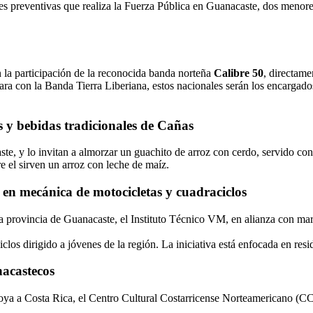
nes preventivas que realiza la Fuerza Pública en Guanacaste, dos meno
 la participación de la reconocida banda norteña
Calibre 50
, directam
Jara con la Banda Tierra Liberiana, estos nacionales serán los encargados
 y bebidas tradicionales de Cañas
ste, y lo invitan a almorzar un guachito de arroz con cerdo, servido co
re el sirven un arroz con leche de maíz.
en mecánica de motocicletas y cuadraciclos
 la provincia de Guanacaste, el Instituto Técnico VM, en alianza co
os dirigido a jóvenes de la región. La iniciativa está enfocada en resid
nacastecos
ya a Costa Rica, el Centro Cultural Costarricense Norteamericano (CCCN