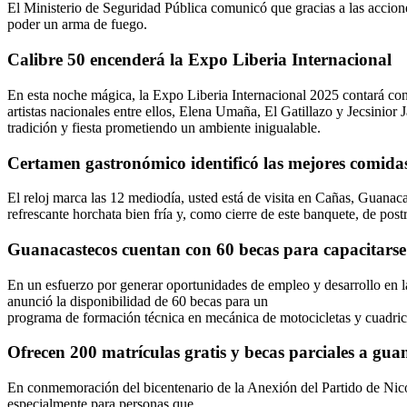
El Ministerio de Seguridad Pública comunicó que gracias a las accio
poder un arma de fuego.
Calibre 50 encenderá la Expo Liberia Internacional
En esta noche mágica, la Expo Liberia Internacional 2025 contará con
artistas nacionales entre ellos, Elena Umaña, El Gatillazo y Jecsinior 
tradición y fiesta prometiendo un ambiente inigualable.
Certamen gastronómico identificó las mejores comidas
El reloj marca las 12 mediodía, usted está de visita en Cañas, Guanaca
refrescante horchata bien fría y, como cierre de este banquete, de post
Guanacastecos cuentan con 60 becas para capacitarse 
En un esfuerzo por generar oportunidades de empleo y desarrollo en
anunció la disponibilidad de 60 becas para un
programa de formación técnica en mecánica de motocicletas y cuadricicl
Ofrecen 200 matrículas gratis y becas parciales a gua
En conmemoración del bicentenario de la Anexión del Partido de Nico
especialmente para personas que