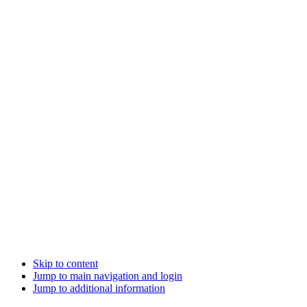
Skip to content
Jump to main navigation and login
Jump to additional information